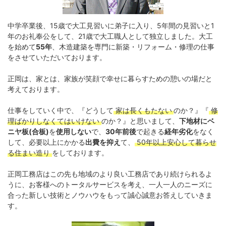
中学卒業後、15歳で大工見習いに弟子に入り、5年間の見習いと1
年のお礼奉公をして、21歳で大工職人として独立しました。大工
を始めて
55年
、木造建築を専門に新築・リフォーム・修理の仕事
をさせていただいております。
正岡は、家とは、家族が笑顔で幸せに暮らすための憩いの場だと
考えております。
仕事をしていく中で、『どうして
家は長くもたない
のか？』『
修
理ばかりしなくてはいけない
のか？』と思いまして、
下地材にベ
ニヤ板(合板)
を
使用しない
で、
30年前後
で起きる
経年劣化
をなく
して、必要以上にかかる
出費を抑え
て、
50年以上安心して暮らせ
る住まい造り
をしております。
正岡工務店はこの先も地域のより良い工務店であり続けられるよ
うに、お客様へのトータルサービスを考え、一人一人のニーズに
合った新しい技術とノウハウをもって誠心誠意お答えしていきま
す。