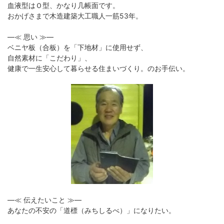
血液型はＯ型、かなり几帳面です。
おかげさまで木造建築大工職人一筋53年。
―≪ 思い ≫―
ベニヤ板（合板）を「下地材」に使用せず、
自然素材に「こだわり」、
健康で一生安心して暮らせる住まいづくり。のお手伝い。
―≪ 伝えたいこと ≫―
あなたの不安の「道標（みちしるべ）」になりたい。