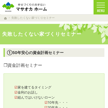
家族の健康を考えた家づくりを目指しています。
注文住宅からリフォームまで、自然素材を使用したマサオカホームの家づくり。 天然乾燥
失敗したくない家づくりセミナー
ホーム
失敗したくない家づくりセミナー
①50年安心の資金計画セミナー
❒資金計画セミナー
☑
家を建てるタイミング
☑
金利のお話し
☑
組んではいけないローン
☑
10年先・・・
☑
20年先・・・