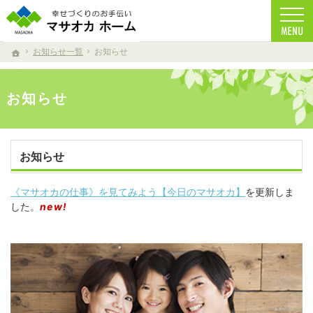
家族の健康を考えた家づくりを目指しています。
注文住宅からリフォームまで、自然素材を使用したマサオカホームの家づくり。 天然乾燥
お知らせ一覧
お知らせ
ホーム
お知らせ
お知らせ
《マサオカの仕事》を見てみよう【今日のマサオカ】
を更新しま
した。
new!