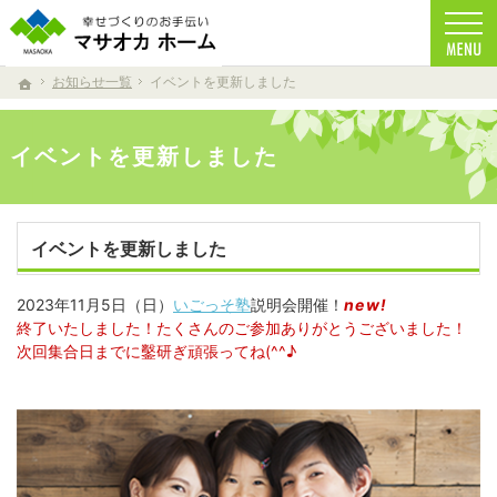
家族の健康を考えた家づくりを目指しています。
注文住宅からリフォームまで、自然素材を使用したマサオカホームの家づくり。 天然乾燥
お知らせ一覧
イベントを更新しました
ホーム
イベントを更新しました
イベントを更新しました
2023年11月5日（日）
いごっそ塾
説明会開催！
new!
終了いたしました！たくさんのご参加ありがとうございました！
次回集合日までに鑿研ぎ頑張ってね(^^♪