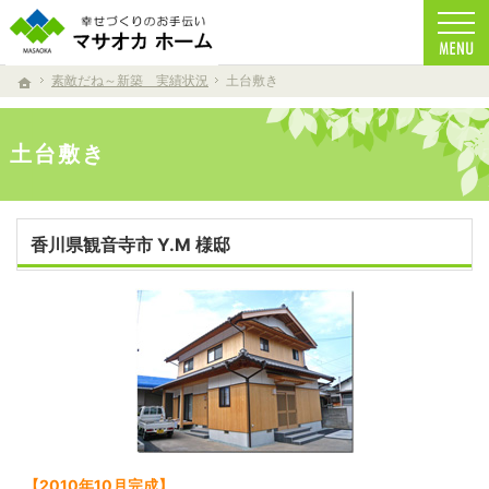
家族の健康を考えた家づくりを目指しています。
注文住宅からリフォームまで、自然素材を使用したマサオカホームの家づくり。 天然乾燥
素敵だね～新築 実績状況
土台敷き
ホーム
土台敷き
香川県観音寺市 Y.M 様邸
【2010年10月完成】