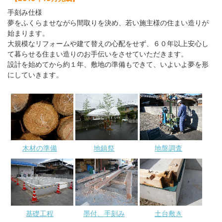
手刻み仕様
夢をふくらませながら間取りを決め、若い施主様の住まい造りが
始まります。
大規模なリフォームや建て替えの心配をせず、６０年以上安心し
て暮らせる住まい造りのお手伝いをさせていただきます。
設計を始めてから約１年、敷地の準備もできて、いよいよ夢を形
にしていきます。
木材の準備
地鎮祭
地盤調査
基礎工程
墨付、手刻み
土台敷き