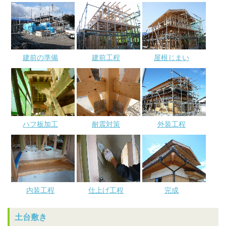
建前の準備
建前工程
屋根じまい
ハフ板加工
耐震対策
外装工程
内装工程
仕上げ工程
完成
土台敷き